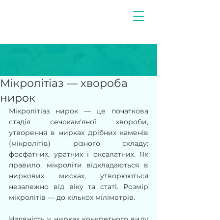
Мікролітіаз — хвороба
нирок
Мікролітіаз нирок — це початкова 
стадія сечокам'яної хвороби, 
утворення в нирках дрібних каменів 
(мікролітів) різного складу: 
фосфатних, уратних і оксалатних. Як 
правило, мікроліти відкладаються в 
ниркових мисках, утворюються 
незалежно від віку та статі. Розмір 
мікролітів — до кількох міліметрів.
Наявність у нирках конкретного виду 