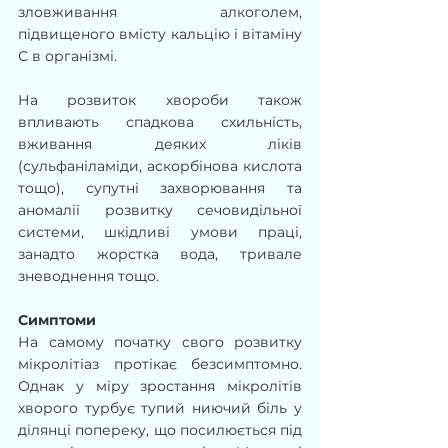
зловживання алкоголем, 
підвищеного вмісту кальцію і вітаміну 
С в організмі.
На розвиток хвороби також 
впливають спадкова схильність, 
вживання деяких ліків 
(сульфаніламіди, аскорбінова кислота 
тощо), супутні захворювання та 
аномалії розвитку сечовидільної 
системи, шкідливі умови праці, 
занадто жорстка вода, тривале 
зневоднення тощо.
Симптоми
На самому початку свого розвитку 
мікролітіаз протікає безсимптомно. 
Однак у міру зростання мікролітів 
хворого турбує тупий ниючий біль у 
ділянці попереку, що посилюється під 