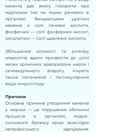
каменів дає змогу говорити про 
надлишок тих чи інших речовин в 
організмі. Винуватцями уратних 
каменів є солі сечової кислоти, 
фосфатних — солі фосфорних кислот, 
оксалатних — солі щавлевої кислоти.
Збільшення кількості та розміру 
мікролітів здатні призвести до цілої 
низки хронічних захворювань нирок і 
сечовидільного апарату. Існують 
також легеневий і тестикулярний 
види мікролітіазу.
Причини
Основна причина утворення каменів 
у нирках — це порушення обмінних 
процесів в організмі, водно-
сольового балансу крові внаслідок 
неправильного харчування, 