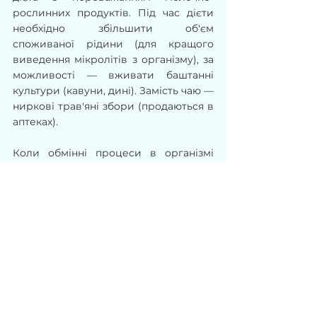
рослинних продуктів. Під час дієти 
необхідно збільшити об'єм 
споживаної рідини (для кращого 
виведення мікролітів з організму), за 
можливості — вживати баштанні 
культури (кавуни, дині). Замість чаю — 
ниркові трав'яні збори (продаються в 
аптеках).
Коли обмінні процеси в організмі 
повністю відновлюється, мікроліти 
самі розчиняються і виводяться 
разом із сечею. Однак для 
недопущення рецидиву 
захворювання потрібно приділити 
увагу заходам профілактики й 
регулярно (раз на пів року) 
спостерігатися у кваліфікованого 
лікаря-уролога, а також проводити 
ультразвукове дослідження нирок.