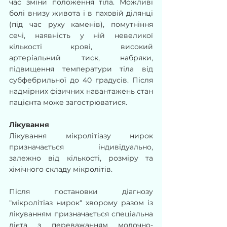
час зміни положення тіла. Можливі 
болі внизу живота і в паховій ділянці 
(під час руху каменів), помутніння 
сечі, наявність у ній невеликої 
кількості крові, високий 
артеріальний тиск, набряки, 
підвищення температури тіла від 
субфебрильної до 40 градусів. Після 
надмірних фізичних навантажень стан 
пацієнта може загострюватися.
Лікування
Лікування мікролітіазу нирок 
призначається індивідуально, 
залежно від кількості, розміру та 
хімічного складу мікролітів.
Після постановки діагнозу 
"мікролітіаз нирок" хворому разом із 
лікуванням призначається спеціальна 
дієта з переважанням молочно-