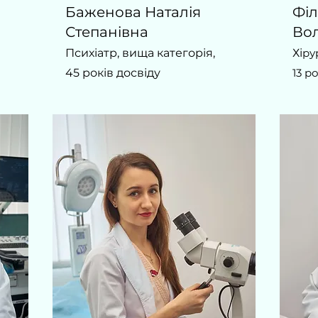
Баженова Наталія
Філ
Степанівна
Во
Психіатр, вища категорія,
Хі
рур
45 років досвіду
13 р