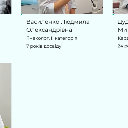
Василенко Людмила
Ду
Олександрівна
Ми
Гінеколог, II категорія,
К
ар
24 р
7 років досвіду