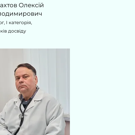
ахтов Олексій
лодимирович
г, I категорія,
оків досвіду