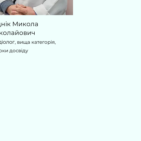
днік Микола
колайович
діолог
,
вища категорія
,
оки досвіду