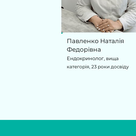
Павленко Наталія
Федорівна
Е
ндокринолог,
вища
категорія, 23
роки досвіду