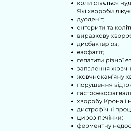
коли стається ну
Які хвороби ліку
дуоденіт;
ентерити та коліт
виразкову хвороб
дисбактеріоз;
езофагіт;
гепатити різної ет
запалення жовчно
жовчнокам’яну х
порушення відток
гастроезофагеал
хворобу Крона і 
дистрофічні проце
цироз печінки;
ферментну недост