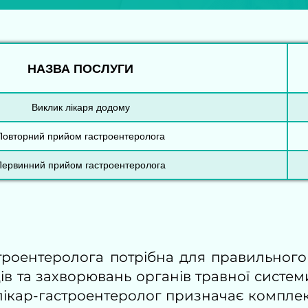
НАЗВА ПОСЛУГИ
Виклик лікаря додому
Повторний прийом гастроентеролога
Первинний прийом гастроентеролога
строентеролога потрібна для правильного
ів та захворювань органів травної систем
 лікар-гастроентеролог призначає компле