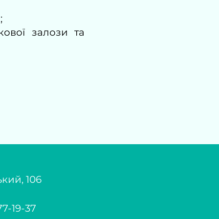
;
кової залози та
кий, 106
77-19-37