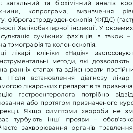
а: загальний та біохімічний аналіз кро
жнини, копрограма, визначення рівн
у, фіброгастродуоденоскопія (ФГДС) (гаст
ості Хелікобактерної інфекції. У окрем
сультація суміжних фахівців, а також –
а томографія та колоноскопія.
ці лікарі клініки «Надія» застосовуют
інструментальні методи, які дозволяють
на ранніх етапах та здійснювати постійн
я. Після встановлення діагнозу лікар
омогою лікарських препаратів та призначає
ацію гастроентеролога потрібно відві
ювання або протягом призначеного курс
орекції. Якщо симптоми хвороби не зм
вас турбують інші прояви – обов’язко
 Часто захворювання органів травлення