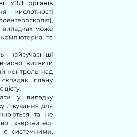
ві, УЗД органів
я кислотності
роентероскопія),
их випадках може
 комп’ютерна та
ь найсучасніші
 вчасно виявити
ий контроль над
 складає плану
 дієту.
дати у випадку
у лікування для
інюються та не
во звертайтеся
 є системними,