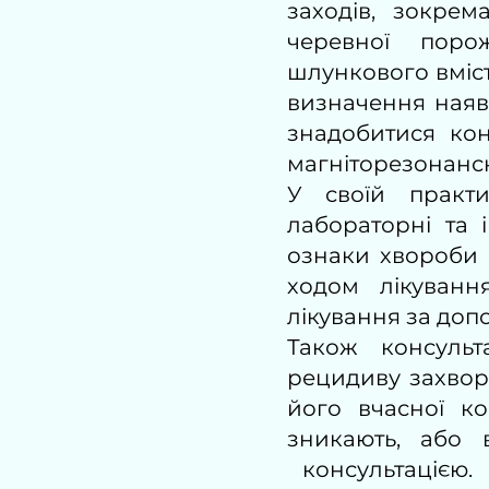
заходів, зокрем
черевної поро
шлункового вміст
визначення наявн
знадобитися кон
магніторезонансн
У своїй практи
лабораторні та 
ознаки хвороби 
ходом лікуванн
лікування за доп
Також консульт
рецидиву захвор
його вчасної к
зникають, або 
консультацією.