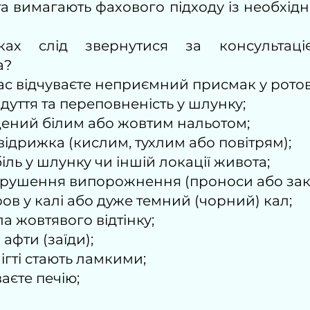
та вимагають фахового підходу із необхі
ах слід звернутися за консультаці
а?
с відчуваєте неприємний присмак у ротов
дуття та переповненість у шлунку;
дений білим або жовтим нальотом;
відрижка (кислим, тухлим або повітрям);
іль у шлунку чи іншій локації живота;
орушення випорожнення (проноси або зак
ов у калі або дуже темний (чорний) кал;
а жовтявого відтінку;
 афти (заїди);
ігті стають ламкими;
аєте печію;