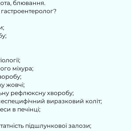
дота, блювання.
є гастроентеролог?
и;
у;
іології;
го міхура;
воробу;
у жовчі;
ьну рефлюксну хворобу;
неспецифічний виразковий коліт;
си в печінці;
атність підшлункової залози;