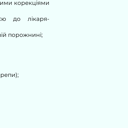
дними корекціями
єю до лікаря-
ій порожнині;
репи);