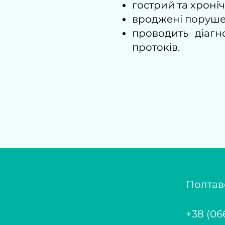
гострий та хроні
вроджені порушен
проводить діагн
протоків.
Полтавс
+38 (06