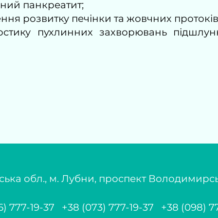
чний панкреатит;
ня розвитку печінки та жовчних протоків
остику пухлинних захворювань підшлун
ька обл., м. Лубни, проспект Володимирсь
6) 777-19-37 +38 (073) 777-19-37 +38 (098) 7