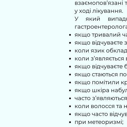
взаємопов’язані 
у ході лікування.
У який випадк
гастроентеролог
якщо тривалий ча
якщо відчуваєте з
коли язик обкла
коли з’являється 
якщо відчуваєте б
якщо стаються п
якщо помітили кр
якщо шкіра набул
часто з’являються
коли волосся та н
якщо часто відчув
при метеоризмі;